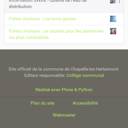
Information SWDE - Qualité de l'eau de
o
distribution
n
Fortes chaleurs - Les bons gestes
Fortes chaleurs : un soutien pour les personnes
les plus vulnérables.
Site officiel de la commune de Chapelle-lez-Herlaimont.
Editeur responsable:
Collège communal
Réalisé avec Plone & Python
Plan du site
Accessibilité
Webmaster