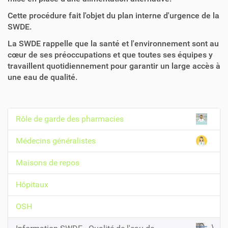
Cette procédure fait l'objet du plan interne d'urgence de la
SWDE.
La SWDE rappelle que la santé et l'environnement sont au
cœur de ses préoccupations et que toutes ses équipes y
travaillent quotidiennement pour garantir un large accès à
une eau de qualité.
Rôle de garde des pharmacies
N
a
Médecins généralistes
v
Maisons de repos
i
g
Hôpitaux
a
t
OSH
i