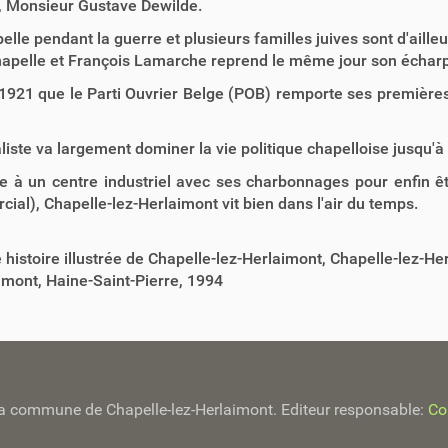
, Monsieur Gustave Dewilde.
lle pendant la guerre et plusieurs familles juives sont d'aill
apelle et François Lamarche reprend le même jour son écharpe
 1921 que le Parti Ouvrier Belge (POB) remporte ses premières é
liste va largement dominer la vie politique chapelloise jusqu'à 
e à un centre industriel avec ses charbonnages pour enfin ê
l), Chapelle-lez-Herlaimont vit bien dans l'air du temps.
 histoire illustrée de Chapelle-lez-Herlaimont, Chapelle-lez-He
mont, Haine-Saint-Pierre, 1994
e la commune de Chapelle-lez-Herlaimont. Editeur responsable:
Co