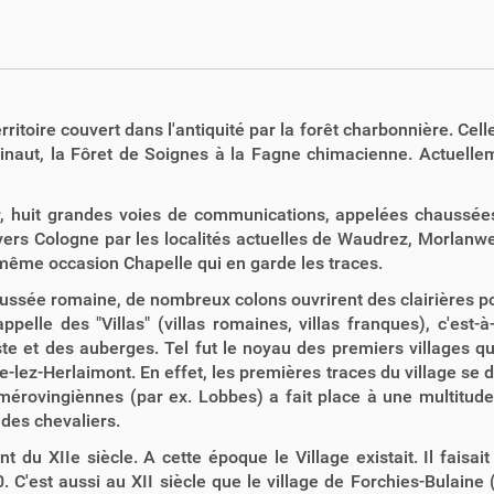
ritoire couvert dans l'antiquité par la forêt charbonnière. Cell
ainaut, la Fôret de Soignes à la Fagne chimacienne. Actuelle
r, huit grandes voies de communications, appelées chaussée
it vers Cologne par les localités actuelles de Waudrez, Morlanw
la même occasion Chapelle qui en garde les traces.
ussée romaine, de nombreux colons ouvrirent des clairières pour
ppelle des "Villas" (villas romaines, villas franques), c'est
ste et des auberges. Tel fut le noyau des premiers villages q
le-lez-Herlaimont. En effet, les premières traces du village se
mérovingiènnes (par ex. Lobbes) a fait place à une multitude
des chevaliers.
 du XIIe siècle. A cette époque le Village existait. Il faisai
. C'est aussi au XII siècle que le village de Forchies-Bulaine 