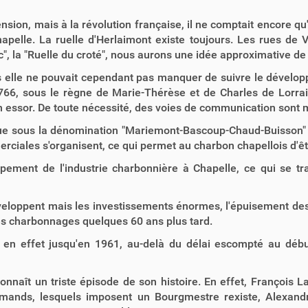
tension, mais à la révolution française, il ne comptait encore qu'u
apelle. La ruelle d'Herlaimont existe toujours. Les rues de 
", la "Ruelle du croté", nous aurons une idée approximative de l
lle ne pouvait cependant pas manquer de suivre le développe
 1766, sous le règne de Marie-Thérèse et de Charles de Lorra
 son essor. De toute nécessité, des voies de communication son
tue sous la dénomination "Mariemont-Bascoup-Chaud-Buisson" e
erciales s'organisent, ce qui permet au charbon chapellois d'êt
pement de l'industrie charbonnière à Chapelle, ce qui se tr
eloppent mais les investissements énormes, l'épuisement des 
des charbonnages quelques 60 ans plus tard.
n effet jusqu'en 1961, au-delà du délai escompté au début
nnaît un triste épisode de son histoire. En effet, François
emands, lesquels imposent un Bourgmestre rexiste, Alexan