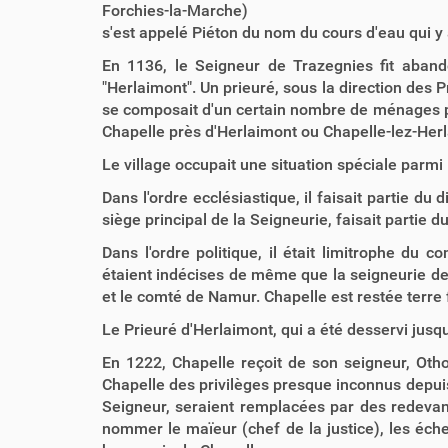
Forchies-la-Marche)
s'est appelé Piéton du nom du cours d'eau qui y 
En 1136, le Seigneur de Trazegnies fit abando
"Herlaimont". Un prieuré, sous la direction des P
se composait d'un certain nombre de ménages pl
Chapelle près d'Herlaimont ou Chapelle-lez-Her
Le village occupait une situation spéciale parmi
Dans l'ordre ecclésiastique, il faisait partie 
siège principal de la Seigneurie, faisait partie 
Dans l'ordre politique, il était limitrophe du
étaient indécises de même que la seigneurie de 
et le comté de Namur. Chapelle est restée terre 
Le Prieuré d'Herlaimont, qui a été desservi jusq
En 1222, Chapelle reçoit de son seigneur, Oth
Chapelle des privilèges presque inconnus depuis l
Seigneur, seraient remplacées par des redevance
nommer le maïeur (chef de la justice), les éche