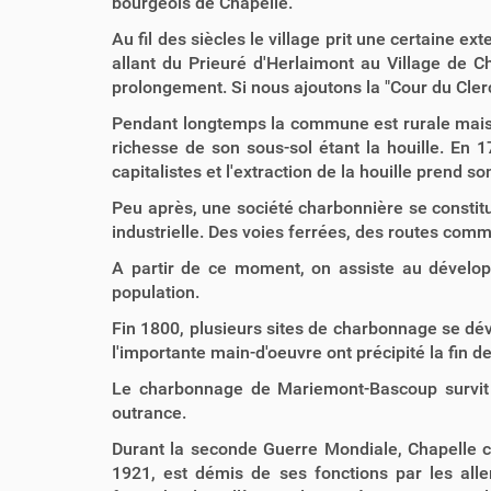
bourgeois de Chapelle.
Au fil des siècles le village prit une certaine ex
allant du Prieuré d'Herlaimont au Village de Ch
prolongement. Si nous ajoutons la "Cour du Clerc
Pendant longtemps la commune est rurale mais e
richesse de son sous-sol étant la houille. En
capitalistes et l'extraction de la houille prend
Peu après, une société charbonnière se consti
industrielle. Des voies ferrées, des routes comm
A partir de ce moment, on assiste au dévelop
population.
Fin 1800, plusieurs sites de charbonnage se dév
l'importante main-d'oeuvre ont précipité la fin 
Le charbonnage de Mariemont-Bascoup survit e
outrance.
Durant la seconde Guerre Mondiale, Chapelle co
1921, est démis de ses fonctions par les all