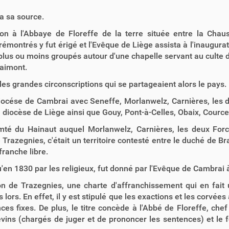
a sa source.
n à l'Abbaye de Floreffe de la terre située entre la Chauss
rémontrés y fut érigé et l'Evêque de Liège assista à l'inaugurat
us ou moins groupés autour d'une chapelle servant au culte d'
laimont.
 les grandes circonscriptions qui se partageaient alors le pays.
du diocése de Cambrai avec Seneffe, Morlanwelz, Carnières, les
du diocèse de Liège ainsi que Gouy, Pont-à-Celles, Obaix, Cource
 comté du Hainaut auquel Morlanwelz, Carnières, les deux Fo
Trazegnies, c'était un territoire contesté entre le duché de Br
franche libre.
u'en 1830 par les religieux, fut donné par l'Evêque de Cambrai 
on de Trazegnies, une charte d'affranchissement qui en fait
ors. En effet, il y est stipulé que les exactions et les corvées
s fixes. De plus, le titre concède à l'Abbé de Floreffe, chef 
vins (chargés de juger et de prononcer les sentences) et le for