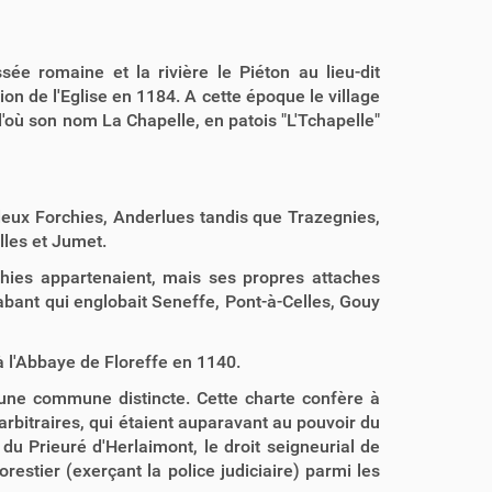
ée romaine et la rivière le Piéton au lieu-dit
ion de l'Eglise en 1184. A cette époque le village
où son nom La Chapelle, en patois "L'Tchapelle"
 deux Forchies, Anderlues tandis que Trazegnies,
lles et Jumet.
rchies appartenaient, mais ses propres attaches
abant qui englobait Seneffe, Pont-à-Celles, Gouy
à l'Abbaye de Floreffe en 1140.
 une commune distincte. Cette charte confère à
 arbitraires, qui étaient auparavant au pouvoir du
du Prieuré d'Herlaimont, le droit seigneurial de
estier (exerçant la police judiciaire) parmi les