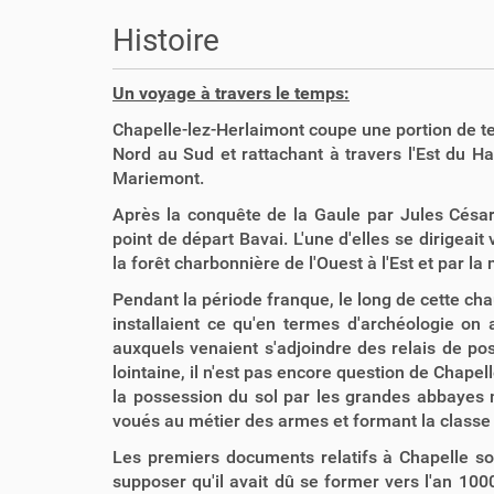
o
u
Histoire
s
ê
Un voyage à travers le temps:
t
e
Chapelle-lez-Herlaimont coupe une portion de ter
s
Nord au Sud et rattachant à travers l'Est du H
i
Mariemont.
c
Après la conquête de la Gaule par Jules Césa
i
point de départ Bavai. L'une d'elles se dirigea
la forêt charbonnière de l'Ouest à l'Est et par 
:
Pendant la période franque, le long de cette cha
installaient ce qu'en termes d'archéologie on a
auxquels venaient s'adjoindre des relais de po
lointaine, il n'est pas encore question de Chapel
la possession du sol par les grandes abbayes 
voués au métier des armes et formant la classe 
Les premiers documents relatifs à Chapelle sont
supposer qu'il avait dû se former vers l'an 1000