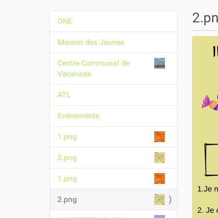
o
u
2.p
ONE
s
N
ê
a
Maison des Jeunes
t
v
e
Centre Communal de
i
s
Vacances
i
g
c
a
ATL
i
t
Evénements
i
:
o
1.png
n
2.png
1.png
2.png