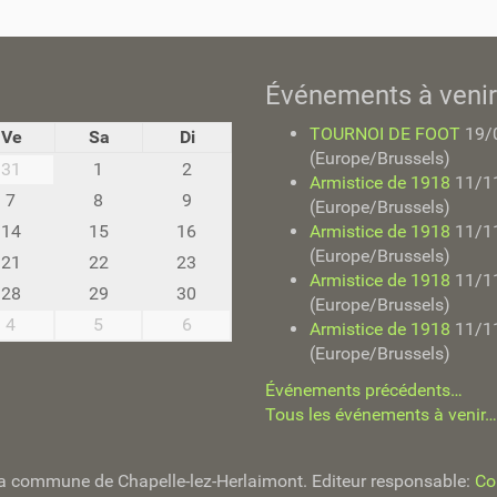
Événements à venir
TOURNOI DE FOOT
19/
Ve
Sa
Di
(Europe/Brussels)
31
1
2
Armistice de 1918
11/1
7
8
9
(Europe/Brussels)
14
15
16
Armistice de 1918
11/1
(Europe/Brussels)
21
22
23
Armistice de 1918
11/1
28
29
30
(Europe/Brussels)
4
5
6
Armistice de 1918
11/1
(Europe/Brussels)
Événements précédents…
Tous les événements à venir…
e la commune de Chapelle-lez-Herlaimont. Editeur responsable:
Co