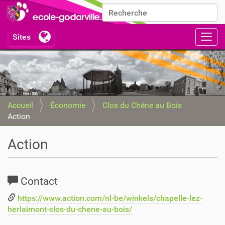
Chercher par
Recherche avancée…
Activ
Accueil
Économie
Clos du Chêne au Bois
Action
Action
Contact
https://www.action.com/nl-be/winkels/chapelle-lez-
herlaimont-clos-du-chene-au-bois/