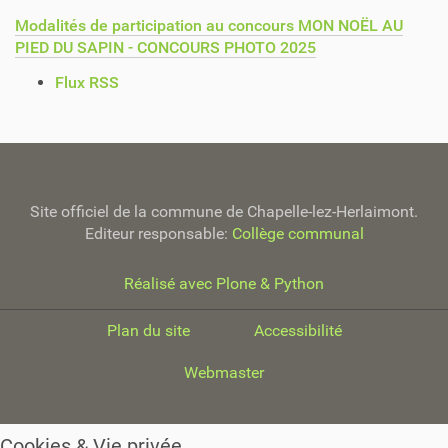
Modalités de participation au concours MON NOËL AU
PIED DU SAPIN - CONCOURS PHOTO 2025
A
Flux RSS
c
t
i
o
n
Site officiel de la commune de Chapelle-lez-Herlaimont.
s
Editeur responsable:
Collège communal
s
u
r
Réalisé avec Plone & Python
l
e
Plan du site
Accessibilité
d
o
Webmaster
c
u
m
Cookies & Vie privée