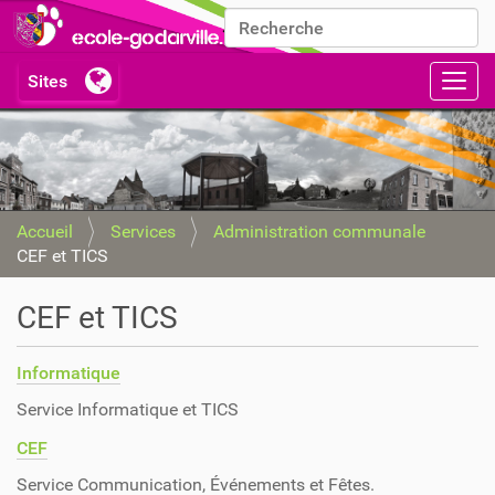
Chercher par
Recherche avancée…
Activ
Accueil
Services
Administration communale
CEF et TICS
CEF et TICS
Informatique
Service Informatique et TICS
CEF
Service Communication, Événements et Fêtes.