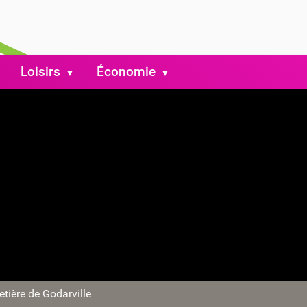
Loisirs
Économie
tière de Godarville