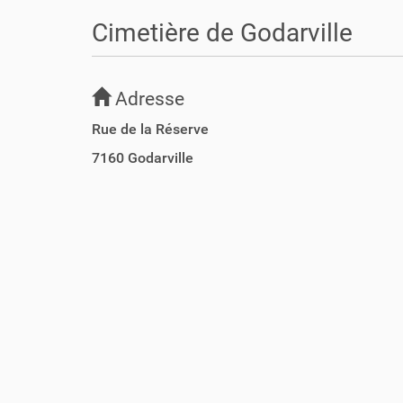
o
u
Cimetière de Godarville
s
ê
t
Adresse
e
s
Rue de la Réserve
i
7160
Godarville
c
i
: