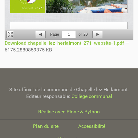
Page
1
of
20
Download chapelle_lez_herlaimont_271_website-1.pdf
—
6175.2880859375 KB
Site officiel de la commune de Chapelle-lez-Herlaimont.
Editeur responsable:
Collège communal
Réalisé avec Plone & Python
Plan du site
Accessibilité