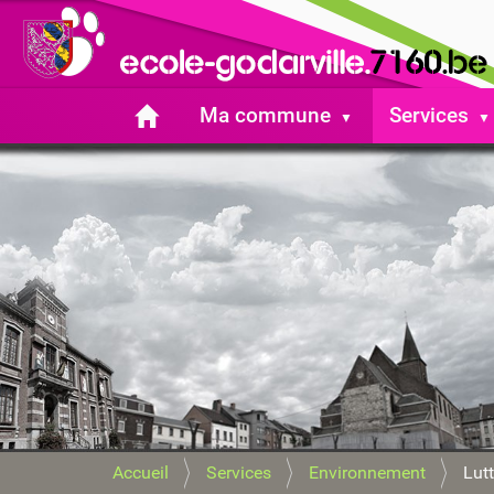
Ma commune
Services
V
Accueil
Services
Environnement
Lutt