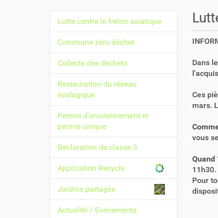
o
u
Lutt
Lutte contre le frelon asiatique
s
N
ê
a
INFORM
Commune zéro déchet
t
v
e
Dans le
Collecte des déchets
i
s
l'acqui
i
g
Restauration du réseau
c
a
écologique
Ces piè
i
t
mars. L
Permis d'environnement et
i
:
permis unique
Commen
o
vous se
n
Déclaration de classe 3
Quand 
Application Recycle
11h30.
Pour to
Jardins partagés
dispos
Actualité / Evénements