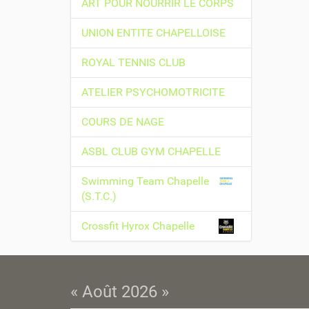
ART POUR NOURRIR LE CORPS
s
s
UNION ENTITE CHAPELLOISE
u
r
ROYAL TENNIS CLUB
l
e
ATELIER PSYCHOMOTRICITE
d
o
COURS DE NAGE
c
u
ASBL CLUB GYM CHAPELLE
m
e
Swimming Team Chapelle
n
(S.T.C.)
t
Crossfit Hyrox Chapelle
« Août 2026 »