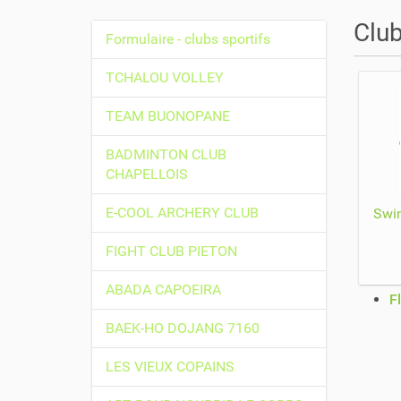
o
u
Club
Formulaire - clubs sportifs
s
N
ê
a
TCHALOU VOLLEY
t
v
e
TEAM BUONOPANE
i
s
i
g
BADMINTON CLUB
c
a
CHAPELLOIS
i
t
E-COOL ARCHERY CLUB
Swi
i
:
o
FIGHT CLUB PIETON
n
ABADA CAPOEIRA
A
F
c
BAEK-HO DOJANG 7160
t
i
LES VIEUX COPAINS
o
n