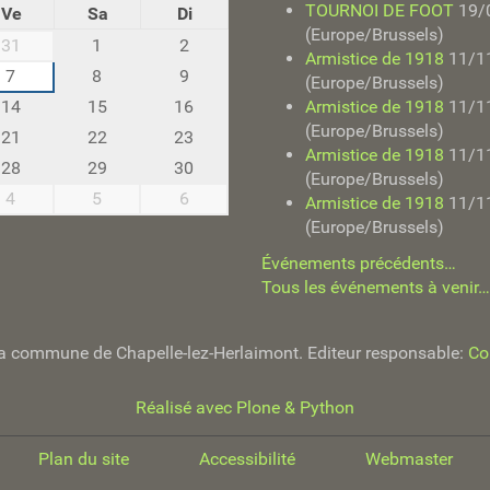
TOURNOI DE FOOT
19/
Ve
Sa
Di
(Europe/Brussels)
31
1
2
Armistice de 1918
11/1
7
8
9
(Europe/Brussels)
14
15
16
Armistice de 1918
11/1
(Europe/Brussels)
21
22
23
Armistice de 1918
11/1
28
29
30
(Europe/Brussels)
4
5
6
Armistice de 1918
11/1
(Europe/Brussels)
Événements précédents…
Tous les événements à venir…
e la commune de Chapelle-lez-Herlaimont. Editeur responsable:
Co
Réalisé avec Plone & Python
Plan du site
Accessibilité
Webmaster