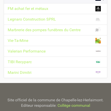
FM achat fer et métaux
Legnaro Construction SPRL
Marbrerie des pompes funèbres du Centre
Vie-Ta-Mine
Valerian Performance
TIBI Recyparc
Marini Dimitri
Site officiel de la commune de Chapelle-lez-Herlaimont.
Editeur responsable:
Collège communal