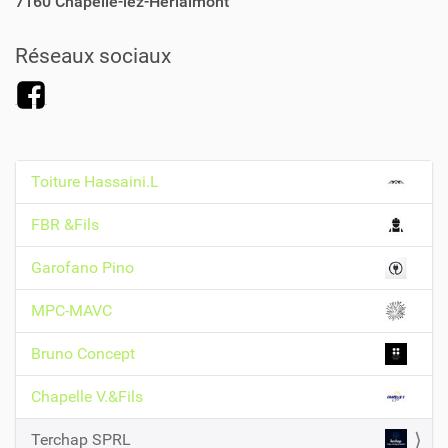
7160
Chapelle-lez-Herlaimont
Réseaux sociaux
Toiture Hassaini.L
N
a
FBR &Fils
v
Garofano Pino
i
g
MPC-MAVC
a
t
Bruno Concept
i
Chapelle V.&Fils
o
n
Terchap SPRL