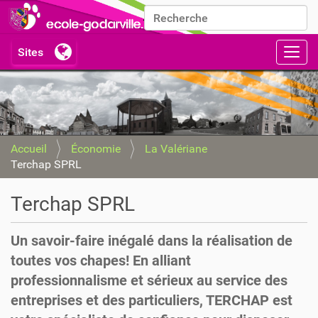
Chercher par
Recherche avancée…
Activ
Accueil
Économie
La Valériane
Terchap SPRL
Terchap SPRL
Un savoir-faire inégalé dans la réalisation de
toutes vos chapes! En alliant
professionnalisme et sérieux au service des
entreprises et des particuliers, TERCHAP est