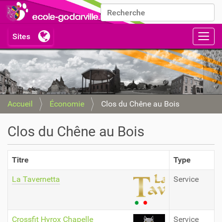
Chercher par
Recherche avancée…
Activ
Accueil
Économie
Clos du Chêne au Bois
Clos du Chêne au Bois
Titre
Type
La Tavernetta
Service
Crossfit Hyrox Chapelle
Service