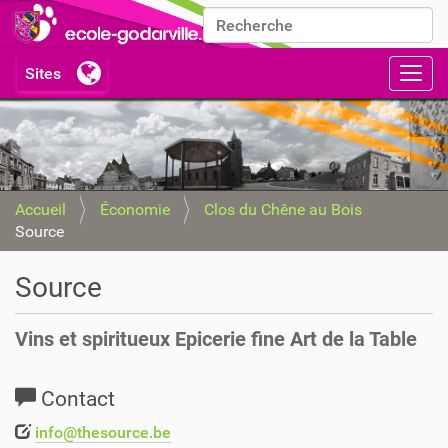
Chercher par
Recherche avancée…
Activ
Accueil
Économie
Clos du Chêne au Bois
Source
Source
Vins et spiritueux Epicerie fine Art de la Table
Contact
info@thesource.be