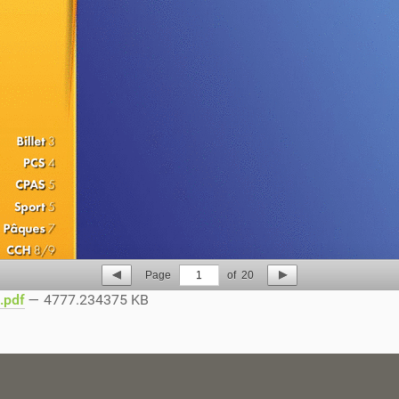
Page
1
of
20
.pdf
— 4777.234375 KB