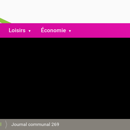
Loisirs
Économie
l
Journal communal 269