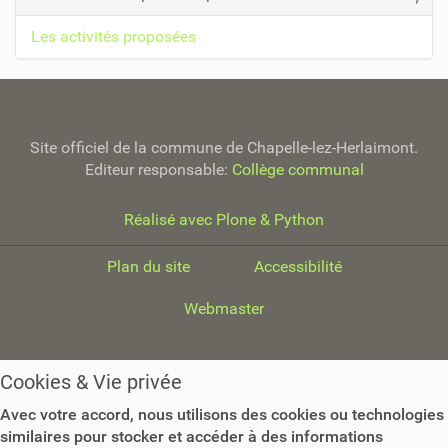
g
Les activités proposées
a
t
i
o
Site officiel de la commune de Chapelle-lez-Herlaimont.
n
Editeur responsable:
Collège communal
Réalisé avec Plone & Python
Plan du site
Accessibilité
Webmaster
Cookies & Vie privée
Avec votre accord, nous utilisons des cookies ou technologies
similaires pour stocker et accéder à des informations