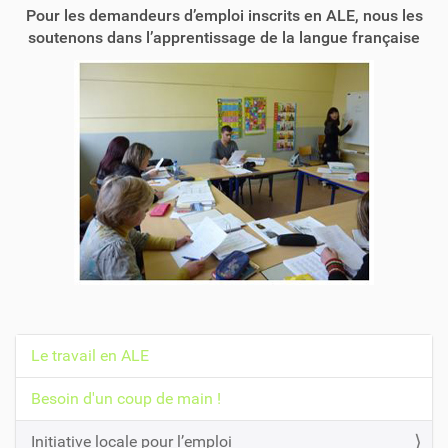
Pour les demandeurs d’emploi inscrits en ALE, nous les
soutenons dans l’apprentissage de la langue française
Le travail en ALE
N
a
Besoin d'un coup de main !
v
Initiative locale pour l’emploi
i