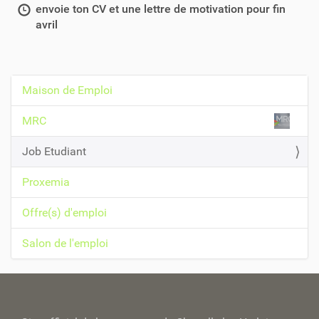
envoie ton CV et une lettre de motivation pour fin
avril
Maison de Emploi
N
a
MRC
v
Job Etudiant
i
g
Proxemia
a
t
Offre(s) d'emploi
i
Salon de l'emploi
o
n