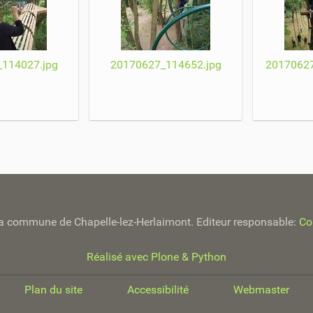
114027.jpg
20170627_114652.jpg
20170627
e la commune de Chapelle-lez-Herlaimont. Editeur responsable:
Co
Réalisé avec Plone & Python
Plan du site
Accessibilité
Webmaster