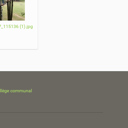
_115136 (1).jpg
llège communal