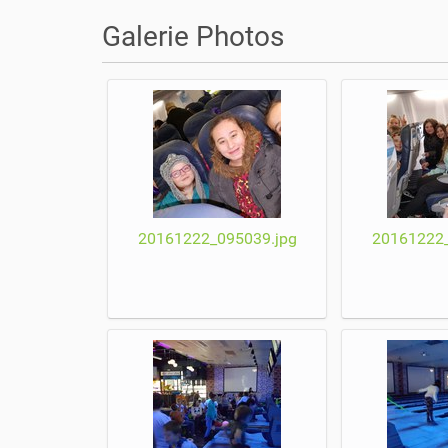
o
u
Galerie Photos
s
ê
t
e
s
i
c
i
20161222_095039.jpg
20161222_
: