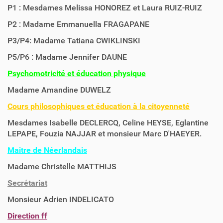
P1 : Mesdames Melissa HONOREZ et Laura RUIZ-RUIZ
P2 : Madame Emmanuella FRAGAPANE
P3/P4: Madame Tatiana CWIKLINSKI
P5/P6 : Madame Jennifer DAUNE
Psychomotricité et éducation physique
Madame Amandine DUWELZ
Cours philosophiques et éducation à la citoyenneté
Mesdames Isabelle DECLERCQ, Celine HEYSE, Eglantine
LEPAPE, Fouzia NAJJAR et monsieur Marc D'HAEYER.
Maitre de Néerlandais
Madame Christelle MATTHIJS
S
ecrétariat
Monsieur Adrien INDELICATO
Direction ff