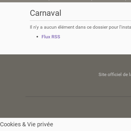
o
u
Carnaval
s
ê
Il n'y a aucun élément dans ce dossier pour l'insta
t
e
A
Flux RSS
s
c
i
t
c
i
i
o
n
:
Site officiel d
s
s
u
r
l
e
d
o
Cookies & Vie privée
c