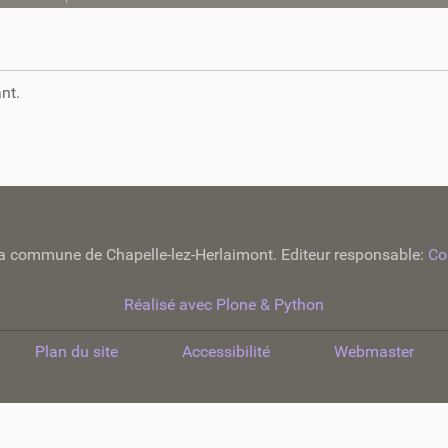
nt.
e la commune de Chapelle-lez-Herlaimont. Editeur responsable:
Co
Réalisé avec Plone & Python
Plan du site
Accessibilité
Webmaster